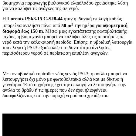
βιομηχανία παραγωγής βιολογικού ελαιόλαδου χρειάστηκε λύση
για να καλύψει τις ανάγκες της σε νερό.
Η
Lorentz PSk3-15 C-SJ8-44
ήταν η ιδανική επιλογή καθώς
3
μπορεί να αντλήσει πάνω από
50 m
την ημέρα για
υψομετρική
διαφορά έως 150 m
. Μέσω μιας εγκατάστασης φωτοβολταϊκής
ισχύος, η βιομηχανία μπορεί να καλύψει όλες τις απαιτήσεις σε
νερό κατά την καλοκαιρινή περίοδο. Επίσης, η υβριδική λειτουργία
του ελεγκτή PSk3 εξασφαλίζει τη δυνατότητα άντλησης
περισσότερου νερού σε περίπτωση επιπλέον αναγκών.
Με τον υβριδικό controller νέας γενιάς PSk3, η αντλία μπορεί να
λειτουργήσει όχι μόνο με φωτοβολταϊκά αλλά και με δίκτυο ή
γεννήτρια. Έτσι ο χρήστης έχει την επιλογή να λειτουργήσει την
αντλία το βράδυ ή τις ημέρες που δεν έχει ηλιοφάνεια,
διασφαλίζοντας έτσι την παροχή νερού που χρειάζεται.