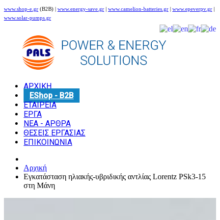
www.shop-e.gr
(B2B) |
www.energy-save.gr
|
www.camelion-batteries.gr
|
www.epeverpv.gr
|
www.solar-pumps.gr
ΑΡΧΙΚΗ
EShop - B2B
ΕΤΑΙΡΕΙΑ
ΕΡΓΑ
ΝΕΑ - ΑΡΘΡΑ
ΘΕΣΕΙΣ ΕΡΓΑΣΙΑΣ
ΕΠΙΚΟΙΝΩΝΙΑ
Αρχική
Εγκατάσταση ηλιακής-υβριδικής αντλίας Lorentz PSk3-15
στη Μάνη