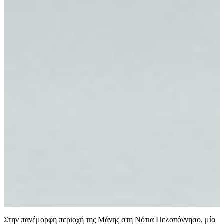
Στην πανέμορφη περιοχή της Μάνης στη Νότια Πελοπόννησο, μία