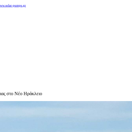
ww.solar-pumps.gr
ειας στο Νέο Ηράκλειο