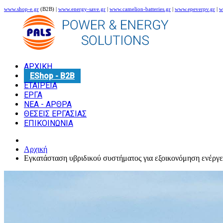
www.shop-e.gr
(B2B) |
www.energy-save.gr
|
www.camelion-batteries.gr
|
www.epeverpv.gr
|
w
ΑΡΧΙΚΗ
EShop - B2B
ΕΤΑΙΡΕΙΑ
ΕΡΓΑ
ΝΕΑ - ΑΡΘΡΑ
ΘΕΣΕΙΣ ΕΡΓΑΣΙΑΣ
ΕΠΙΚΟΙΝΩΝΙΑ
Αρχική
Εγκατάσταση υβριδικού συστήματος για εξοικονόμηση ενέργ